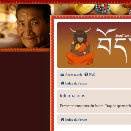
Accès rapide
FAQ
Index du forum
Informations
Fermeture temporaire du forum. Trop de spams/rob
Index du forum