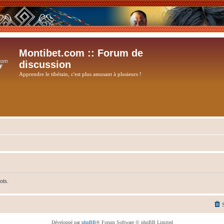
Montibet.com :: Forum de
discussion
Apprendre le tibétain, c'est plus amusant à plusieurs !
ots.
Développé par
phpBB
® Forum Software © phpBB Limited