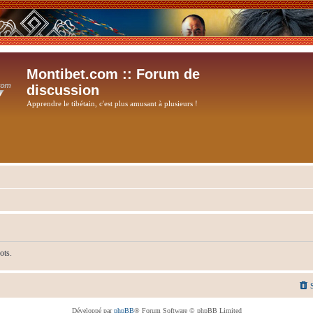
Montibet.com :: Forum de
discussion
Apprendre le tibétain, c'est plus amusant à plusieurs !
ots.
Développé par
phpBB
® Forum Software © phpBB Limited