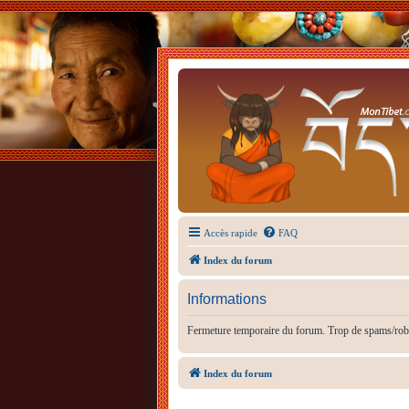
Accès rapide
FAQ
Index du forum
Informations
Fermeture temporaire du forum. Trop de spams/rob
Index du forum