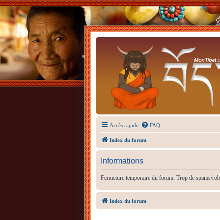
Accès rapide
FAQ
Index du forum
Informations
Fermeture temporaire du forum. Trop de spams/rob
Index du forum