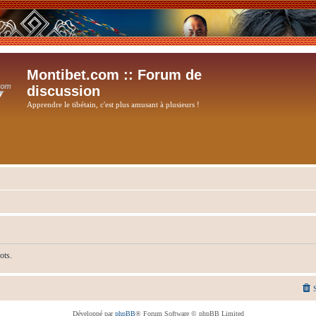
Montibet.com :: Forum de
discussion
Apprendre le tibétain, c'est plus amusant à plusieurs !
ots.
Développé par
phpBB
® Forum Software © phpBB Limited