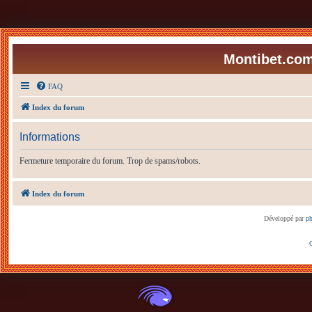
Montibet.com
FAQ
Index du forum
Informations
Fermeture temporaire du forum. Trop de spams/robots.
Index du forum
Développé par
p
C