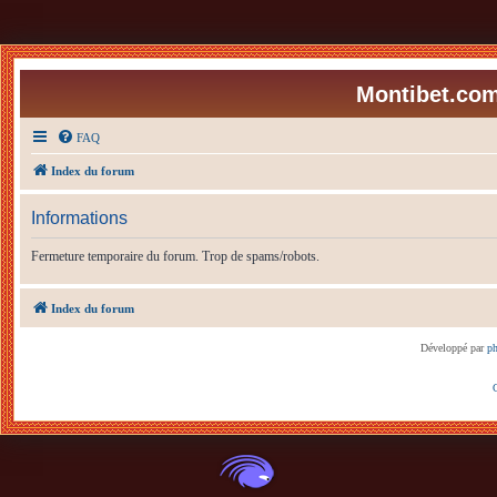
Montibet.com
FAQ
Index du forum
Informations
Fermeture temporaire du forum. Trop de spams/robots.
Index du forum
Développé par
p
C