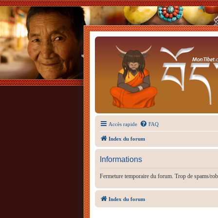
Accès rapide
FAQ
Index du forum
Informations
Fermeture temporaire du forum. Trop de spams/rob
Index du forum