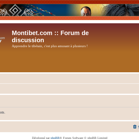
Montibet.com :: Forum de
discussion
Apprendre le tibétain, c'est plus amusant à plusieurs !
ots.
Développé par
phpBB
® Forum Software © phpBB Limited