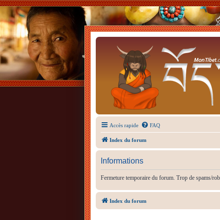
Accès rapide
FAQ
Index du forum
Informations
Fermeture temporaire du forum. Trop de spams/rob
Index du forum