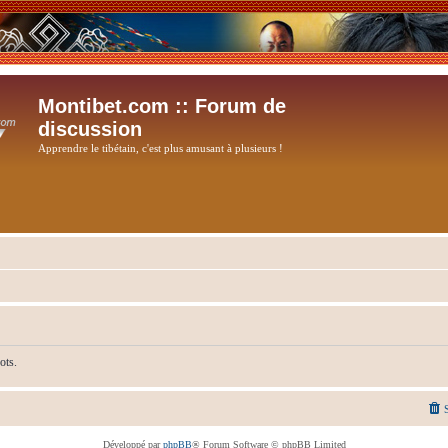
Montibet.com :: Forum de
discussion
Apprendre le tibétain, c'est plus amusant à plusieurs !
ots.
Développé par
phpBB
® Forum Software © phpBB Limited