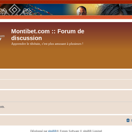
Montibet.com :: Forum de
discussion
Apprendre le tibétain, c'est plus amusant à plusieurs !
ots.
Développé par
phpBB
® Forum Software © phpBB Limited