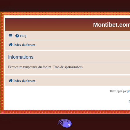
Montibet.com
FAQ
Index du forum
Informations
Fermeture temporaire du forum. Trop de spams/robots.
Index du forum
Développé par
p
C