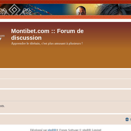
Montibet.com :: Forum de
discussion
Apprendre le tibétain, c'est plus amusant à plusieurs !
ots.
Développé par
phpBB
® Forum Software © phpBB Limited