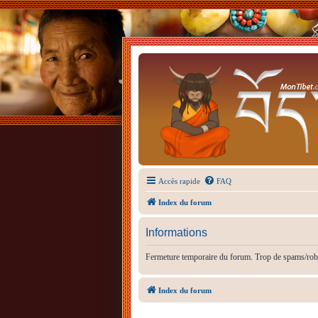
Accès rapide
FAQ
Index du forum
Informations
Fermeture temporaire du forum. Trop de spams/rob
Index du forum