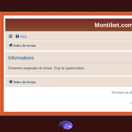
Montibet.com
FAQ
Index du forum
Informations
Fermeture temporaire du forum. Trop de spams/robots.
Index du forum
Développé par
p
C