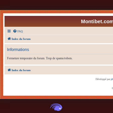
Montibet.com
FAQ
Index du forum
Informations
Fermeture temporaire du forum. Trop de spams/robots.
Index du forum
Développé par
p
C