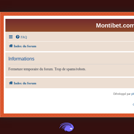
Montibet.com
FAQ
Index du forum
Informations
Fermeture temporaire du forum. Trop de spams/robots.
Index du forum
Développé par
p
C