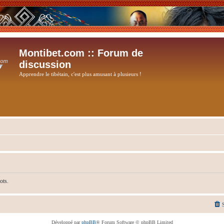
Montibet.com :: Forum de
discussion
Apprendre le tibétain, c'est plus amusant à plusieurs !
ots.
Développé par
phpBB
® Forum Software © phpBB Limited