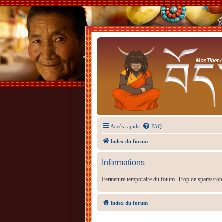
Accès rapide
FAQ
Index du forum
Informations
Fermeture temporaire du forum. Trop de spams/rob
Index du forum