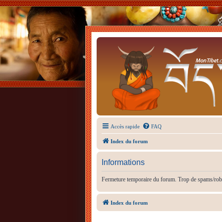
Accès rapide
FAQ
Index du forum
Informations
Fermeture temporaire du forum. Trop de spams/rob
Index du forum