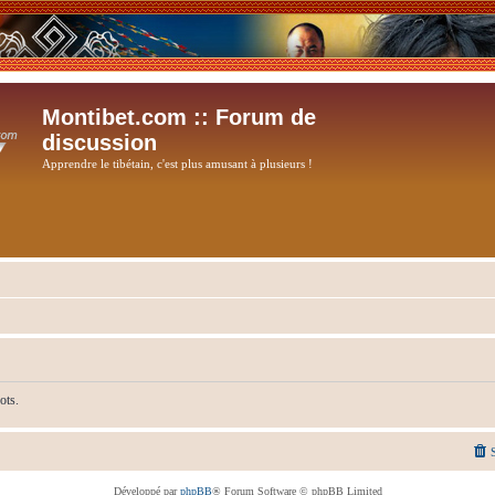
Montibet.com :: Forum de
discussion
Apprendre le tibétain, c'est plus amusant à plusieurs !
ots.
Développé par
phpBB
® Forum Software © phpBB Limited