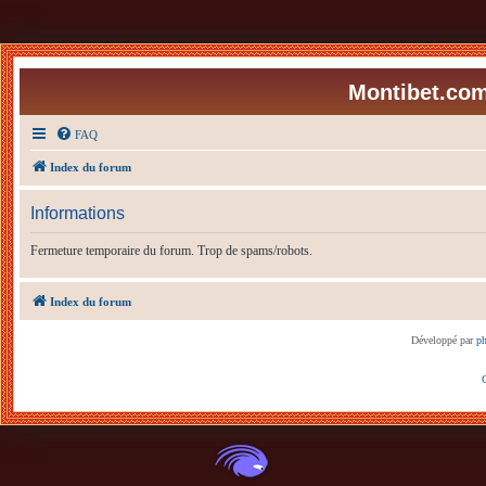
Montibet.com
FAQ
Index du forum
Informations
Fermeture temporaire du forum. Trop de spams/robots.
Index du forum
Développé par
p
C