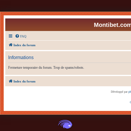
Montibet.com
FAQ
Index du forum
Informations
Fermeture temporaire du forum. Trop de spams/robots.
Index du forum
Développé par
p
C