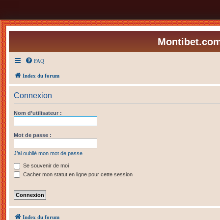
Montibet.com
FAQ
Index du forum
Connexion
Nom d’utilisateur :
Mot de passe :
J’ai oublié mon mot de passe
Se souvenir de moi
Cacher mon statut en ligne pour cette session
Index du forum