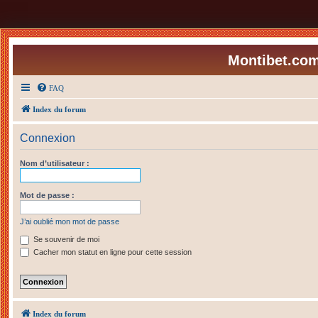
Montibet.com
FAQ
Index du forum
Connexion
Nom d’utilisateur :
Mot de passe :
J’ai oublié mon mot de passe
Se souvenir de moi
Cacher mon statut en ligne pour cette session
Index du forum