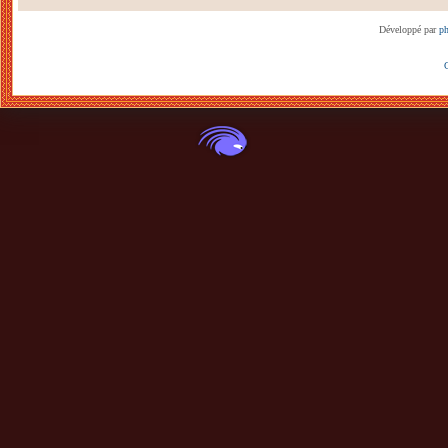
Développé par
p
C