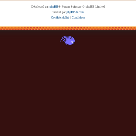
Développé par
phpBB
® Forum Software © phpBB Limited
Traduit par
phpBB-fr.com
Confidentialité
|
Conditions