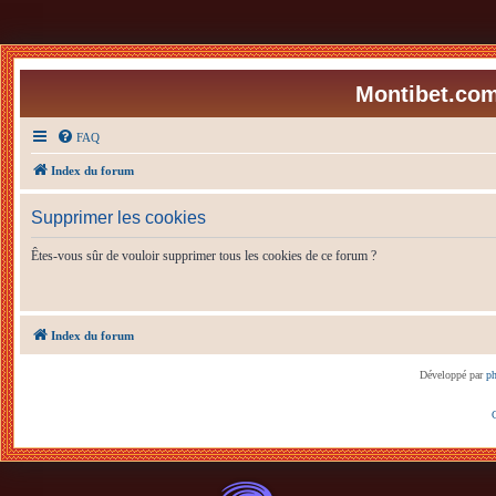
Montibet.com
FAQ
Index du forum
Supprimer les cookies
Êtes-vous sûr de vouloir supprimer tous les cookies de ce forum ?
Index du forum
Développé par
p
C