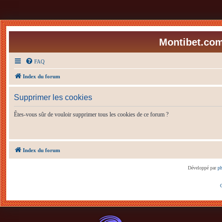
Montibet.com
FAQ
Index du forum
Supprimer les cookies
Êtes-vous sûr de vouloir supprimer tous les cookies de ce forum ?
Index du forum
Développé par
p
C