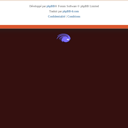
Développé par
phpBB
® Forum Software © phpBB Limited
Traduit par
phpBB-fr.com
Confidentialité
|
Conditions