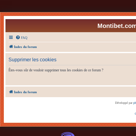
Montibet.com
FAQ
Index du forum
Supprimer les cookies
Êtes-vous sûr de vouloir supprimer tous les cookies de ce forum ?
Index du forum
Développé par
p
C