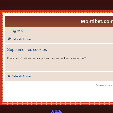
Montibet.com
FAQ
Index du forum
Supprimer les cookies
Êtes-vous sûr de vouloir supprimer tous les cookies de ce forum ?
Index du forum
Développé par
p
C