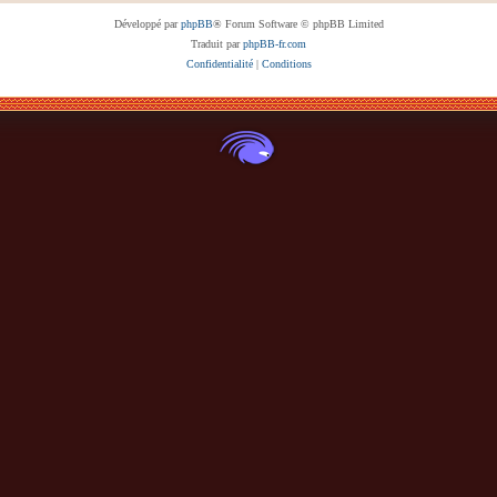
Développé par
phpBB
® Forum Software © phpBB Limited
Traduit par
phpBB-fr.com
Confidentialité
|
Conditions