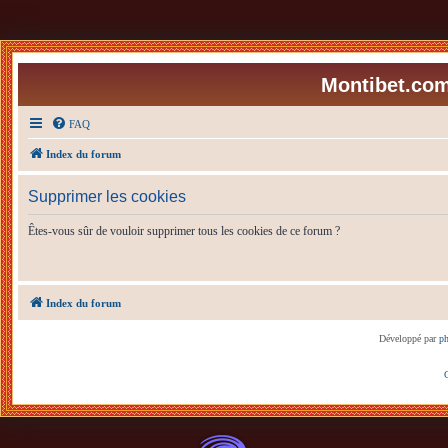
Montibet.com
FAQ
Index du forum
Supprimer les cookies
Êtes-vous sûr de vouloir supprimer tous les cookies de ce forum ?
Index du forum
Développé par
p
C