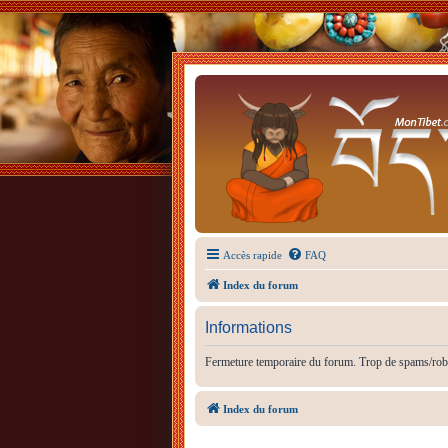
Accès rapide
FAQ
Index du forum
Informations
Fermeture temporaire du forum. Trop de spams/rob
Index du forum