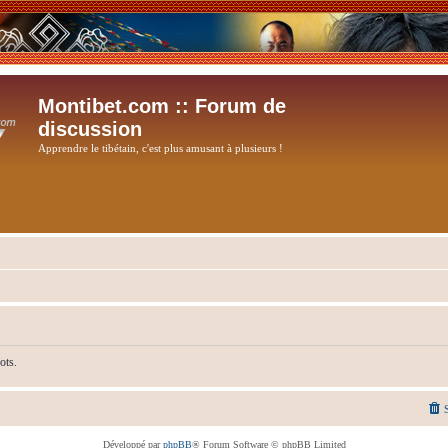
Montibet.com :: Forum de
discussion
Apprendre le tibétain, c'est plus amusant à plusieurs !
ots.
Développé par
phpBB
® Forum Software © phpBB Limited