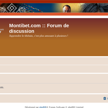
Montibet.com :: Forum de
discussion
Apprendre le tibétain, c'est plus amusant à plusieurs !
ots.
Développé par
phpBB
® Forum Software © phpBB Limited