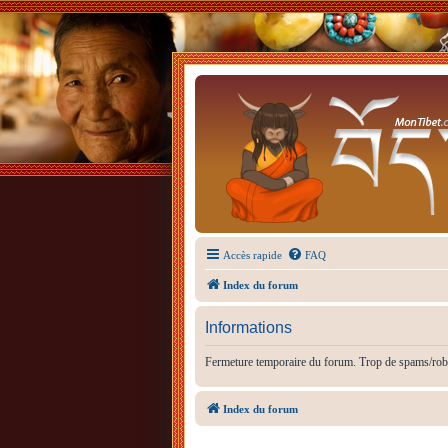
Accès rapide
FAQ
Index du forum
Informations
Fermeture temporaire du forum. Trop de spams/rob
Index du forum