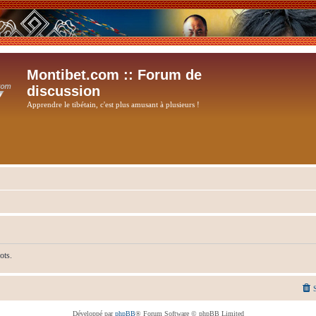
Montibet.com :: Forum de
discussion
Apprendre le tibétain, c'est plus amusant à plusieurs !
ots.
Développé par
phpBB
® Forum Software © phpBB Limited