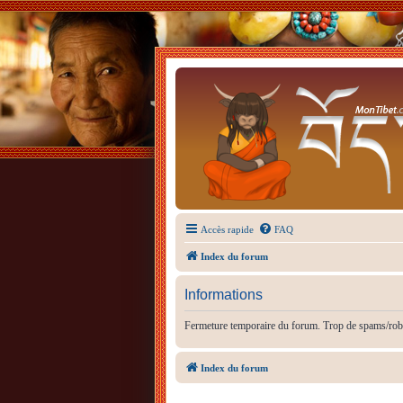
Accès rapide
FAQ
Index du forum
Informations
Fermeture temporaire du forum. Trop de spams/rob
Index du forum