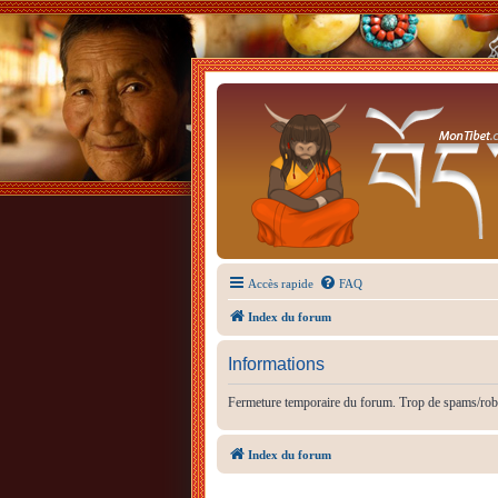
Accès rapide
FAQ
Index du forum
Informations
Fermeture temporaire du forum. Trop de spams/rob
Index du forum