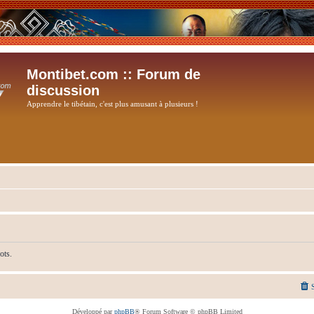
Montibet.com :: Forum de
discussion
Apprendre le tibétain, c'est plus amusant à plusieurs !
ots.
Développé par
phpBB
® Forum Software © phpBB Limited