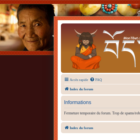
Accès rapide
FAQ
Index du forum
Informations
Fermeture temporaire du forum. Trop de spams/rob
Index du forum