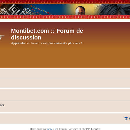
Montibet.com :: Forum de
discussion
Apprendre le tibétain, c'est plus amusant à plusieurs !
ots.
Développé par
phpBB
® Forum Software © phpBB Limited