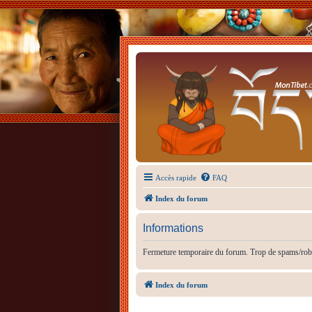
Accès rapide
FAQ
Index du forum
Informations
Fermeture temporaire du forum. Trop de spams/rob
Index du forum