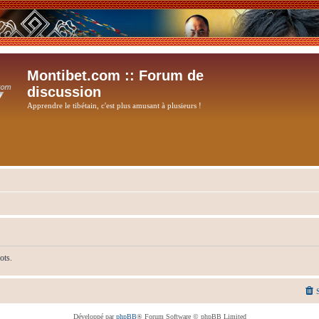
Montibet.com :: Forum de
discussion
Apprendre le tibétain, c'est plus amusant à plusieurs !
ots.
Développé par
phpBB
® Forum Software © phpBB Limited