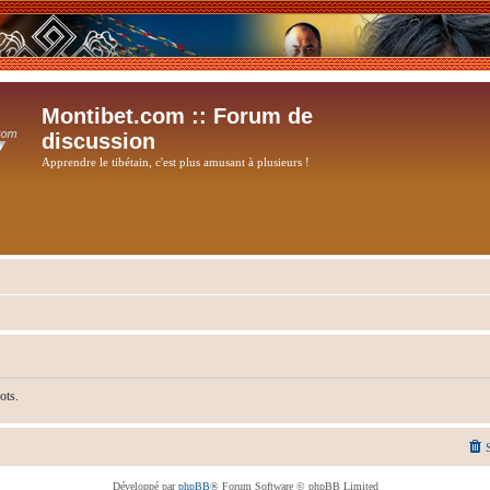
Montibet.com :: Forum de
discussion
Apprendre le tibétain, c'est plus amusant à plusieurs !
ots.
Développé par
phpBB
® Forum Software © phpBB Limited