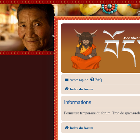
Accès rapide
FAQ
Index du forum
Informations
Fermeture temporaire du forum. Trop de spams/rob
Index du forum