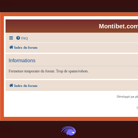
Montibet.com
FAQ
Index du forum
Informations
Fermeture temporaire du forum. Trop de spams/robots.
Index du forum
Développé par
p
C