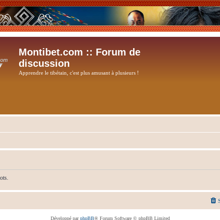
Montibet.com :: Forum de
discussion
Apprendre le tibétain, c'est plus amusant à plusieurs !
ots.
Développé par
phpBB
® Forum Software © phpBB Limited