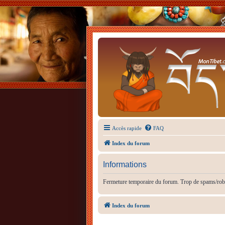
Accès rapide
FAQ
Index du forum
Informations
Fermeture temporaire du forum. Trop de spams/rob
Index du forum