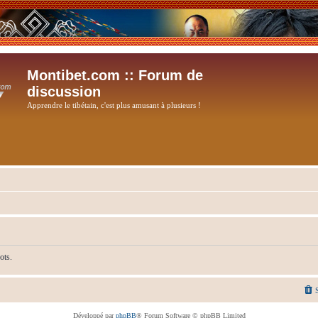
Montibet.com :: Forum de
discussion
Apprendre le tibétain, c'est plus amusant à plusieurs !
ots.
Développé par
phpBB
® Forum Software © phpBB Limited