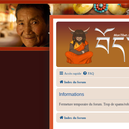
Accès rapide
FAQ
Index du forum
Informations
Fermeture temporaire du forum. Trop de spams/rob
Index du forum