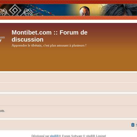
Montibet.com :: Forum de
discussion
Apprendre le tibétain, c'est plus amusant à plusieurs !
ots.
Développé par
phpBB
® Forum Software © phpBB Limited