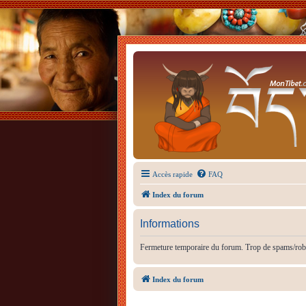
Accès rapide
FAQ
Index du forum
Informations
Fermeture temporaire du forum. Trop de spams/rob
Index du forum