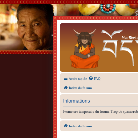
Accès rapide
FAQ
Index du forum
Informations
Fermeture temporaire du forum. Trop de spams/rob
Index du forum