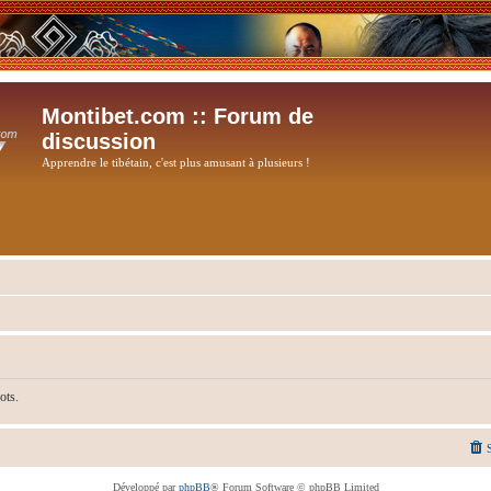
Montibet.com :: Forum de
discussion
Apprendre le tibétain, c'est plus amusant à plusieurs !
ots.
Développé par
phpBB
® Forum Software © phpBB Limited