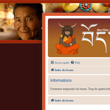
Accès rapide
FAQ
Index du forum
Informations
Fermeture temporaire du forum. Trop de spams/rob
Index du forum