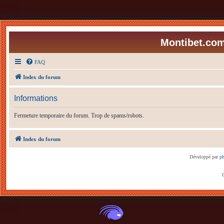
Montibet.com
FAQ
Index du forum
Informations
Fermeture temporaire du forum. Trop de spams/robots.
Index du forum
Développé par
p
C