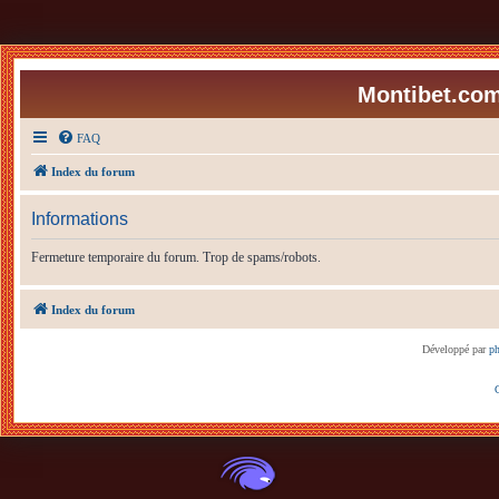
Montibet.com
FAQ
Index du forum
Informations
Fermeture temporaire du forum. Trop de spams/robots.
Index du forum
Développé par
p
C