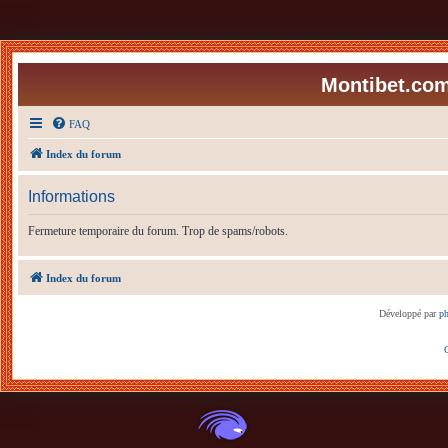
Montibet.com
FAQ
Index du forum
Informations
Fermeture temporaire du forum. Trop de spams/robots.
Index du forum
Développé par
p
C