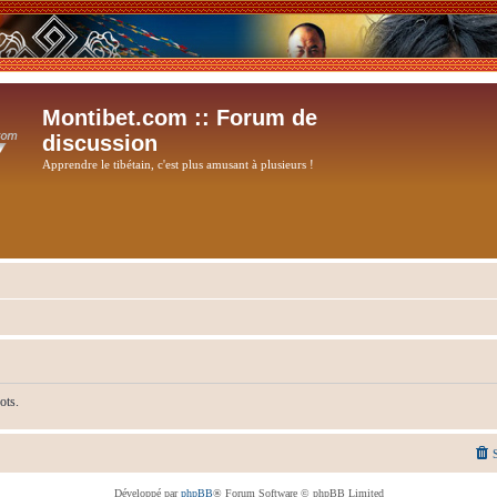
Montibet.com :: Forum de
discussion
Apprendre le tibétain, c'est plus amusant à plusieurs !
ots.
Développé par
phpBB
® Forum Software © phpBB Limited