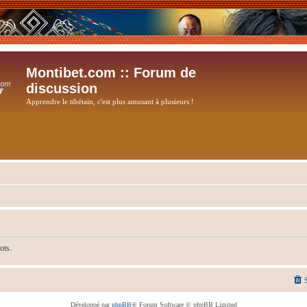
Montibet.com :: Forum de
discussion
Apprendre le tibétain, c'est plus amusant à plusieurs !
ots.
Développé par
phpBB
® Forum Software © phpBB Limited