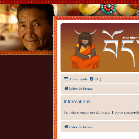
Accès rapide
FAQ
Index du forum
Informations
Fermeture temporaire du forum. Trop de spams/rob
Index du forum