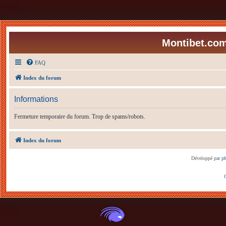
Montibet.com
FAQ
Index du forum
Informations
Fermeture temporaire du forum. Trop de spams/robots.
Index du forum
Développé par
p
C