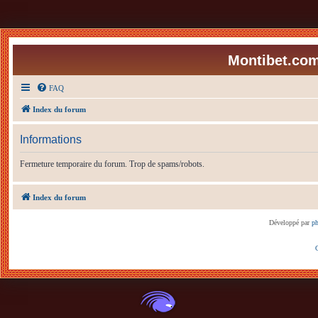
Montibet.com
FAQ
Index du forum
Informations
Fermeture temporaire du forum. Trop de spams/robots.
Index du forum
Développé par
p
C