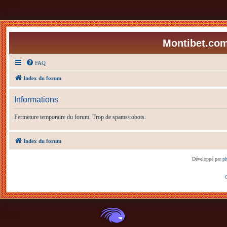
Montibet.com
FAQ
Index du forum
Informations
Fermeture temporaire du forum. Trop de spams/robots.
Index du forum
Développé par
p
C