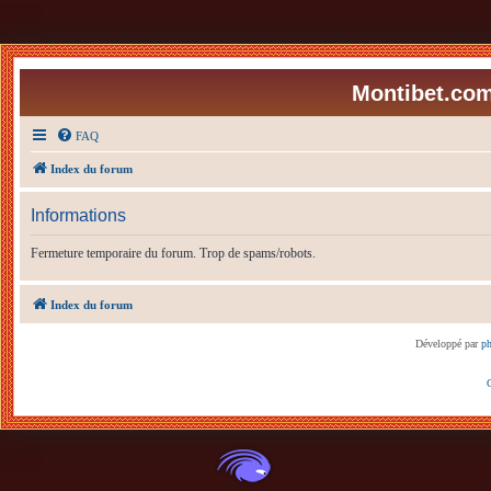
Montibet.com
FAQ
Index du forum
Informations
Fermeture temporaire du forum. Trop de spams/robots.
Index du forum
Développé par
p
C